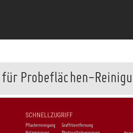
 für Probeflächen-Reinig
SCHNELLZUGRIFF
Pflasterreinigung
Graffitientfernung
Holzreinigung
Photovoltaikreinigung
Hom